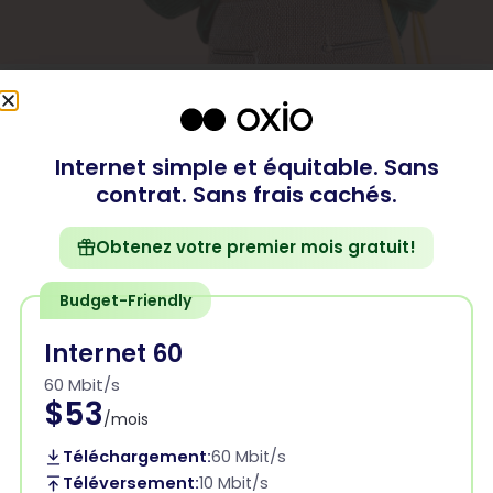
Parcourir Les Forfaits par
Internet simple et équitable. Sans
Province Canadienne
contrat. Sans frais cachés.
Nous offrons les comparaisons de forfaits Internet
les plus complètes pour toutes les provinces
Obtenez votre premier mois gratuit!
canadiennes. Que vous habitiez dans une grande
métropole ou dans une petite ville avec un accès
Budget-Friendly
limité à Internet, nous pouvons vous aider à trouver
Internet 60
le forfait Internet résidentiel idéal pour vous.
60 Mbit/s
$53
/mois
Téléchargement:
60 Mbit/s
Téléversement:
10 Mbit/s