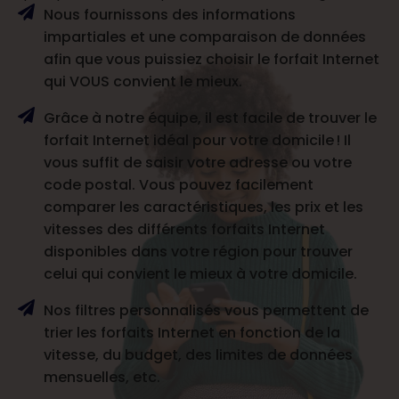
Nous fournissons des informations
impartiales et une comparaison de données
afin que vous puissiez choisir le forfait Internet
qui VOUS convient le mieux.
Grâce à notre équipe, il est facile de trouver le
forfait Internet idéal pour votre domicile ! Il
vous suffit de saisir votre adresse ou votre
code postal. Vous pouvez facilement
comparer les caractéristiques, les prix et les
vitesses des différents forfaits Internet
disponibles dans votre région pour trouver
celui qui convient le mieux à votre domicile.
Nos filtres personnalisés vous permettent de
trier les forfaits Internet en fonction de la
vitesse, du budget, des limites de données
mensuelles, etc.