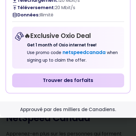
Téléchargement:
120 Mbit/s
Montreal, Quebec
Téléversement:
20 Mbit/s
Vancouver, British Columbia
Données:
Illimité
Halifax, Nova Scotia
Hamilton, Ontario
🔥Exclusive Oxio Deal
Calgary, Alberta
Get 1 month of Oxio internet free!
Ottawa, Ontario
netspeedcanada
Use promo code
when
Edmonton, Alberta
signing up to claim the offer.
Winnipeg, Manitoba
Missisauga, Ontario
Trouver des forfaits
À Propos de L'équipe
Approuvé par des milliers de Canadiens.
NetSpeed ​​Canada
Apprenez-en plus sur les personnes qui forment