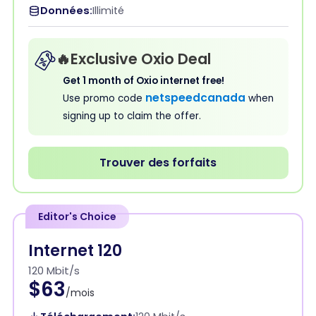
Données:
Illimité
YT

🔥Exclusive Oxio Deal
NU

NT

Get 1 month of Oxio internet free!
netspeedcanada
Use promo code
when
signing up to claim the offer.
NL

BC

MB

AB

SK

Trouver des forfaits
ON

PE

QC

NB

NS

Editor's Choice
Découvrez les meilleurs
fournisseurs d'accès Internet
Internet 120
dans les principales villes du
120 Mbit/s
$63
Canada
/mois
Toronto, Ontario